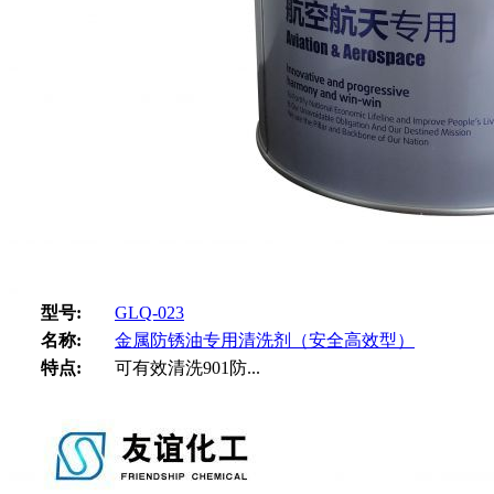
型号:
GLQ-023
名称:
金属防锈油专用清洗剂（安全高效型）
特点:
可有效清洗901防...