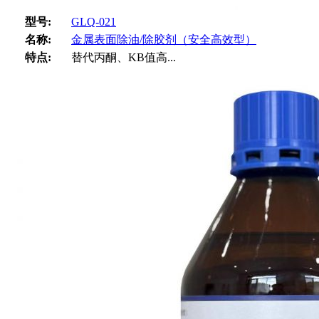
型号:
GLQ-021
名称:
金属表面除油/除胶剂（安全高效型）
特点:
替代丙酮、KB值高...